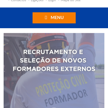
Contactos
Ligações
Login
Mapa do Site
MENU