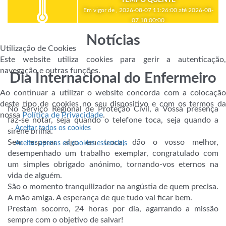
Em vigor de , 2026-08-07 11:26:00 até 2026-08-
07 18:00:00
Notícias
Utilização de Cookies
Este website utiliza cookies para gerir a autenticação,
navegação e outras funções.
Dia Internacional do Enfermeiro
Ao continuar a utilizar o website concorda com a colocação
deste tipo de cookies no seu dispositivo e com os termos da
No Serviço Regional de Proteção Civil, a Vossa presença
nossa
Política de Privacidade
.
faz-se notar, seja quando o telefone toca, seja quando a
Aceitar todos os cookies
sirene brilha.
Sem esperar algo em troca, dão o vosso melhor,
Aceitar apenas os cookies essenciais
desempenhado um trabalho exemplar, congratulado com
um simples obrigado anónimo, tornando-vos eternos na
vida de alguém.
São o momento tranquilizador na angústia de quem precisa.
A mão amiga. A esperança de que tudo vai ficar bem.
Prestam socorro, 24 horas por dia, agarrando a missão
sempre com o objetivo de salvar!