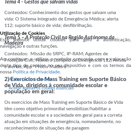
Tema 4 - Gestos que salvam vidas
Conteúdos: Conhecimento dos gestos que salvam uma
vida: O Sistema Integrado de Emergência Médica; alerta
112; suporte básico de vida; desfibrilhação.
a
Utilização de Cookies
Tema 5 – A Proteção Civil na Região Autónoma da
Este website utiliza cookies para gerir a autenticação,
Madeira
navegação e outras funções.
Conteúdos: Missão do SRPC, IP-RAM; Agentes de
Ao continuar a utilizar o website concorda com a colocação
Proteção Civil; Número Europeu de Emergência 112; Avisos
deste tipo de cookies no seu dispositivo e com os termos da
e alertas; App "Prociv Madeira".
nossa
Política de Privacidade
.
a
2) Exercícios de Mass Training em Suporte Básico
Aceitar todos os cookies
de Vida, dirigidos à comunidade escolar e
Aceitar apenas os cookies essenciais
população em geral:
Os exercícios de Mass Training em Suporte Básico de Vida
têm como objetivo primordial sensibilizar/habilitar a
comunidade escolar e a sociedade em geral para a correta
atuação em situações de emergência, nomeadamente, no
reconhecimento de situações de paragem