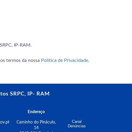
o SRPC, IP-RAM.
m os termos da nossa
Política de Privacidade
.
tos SRPC, IP- RAM
Endereço
Canal
ov.pt
Caminho do Pináculo,
Denúncias
14