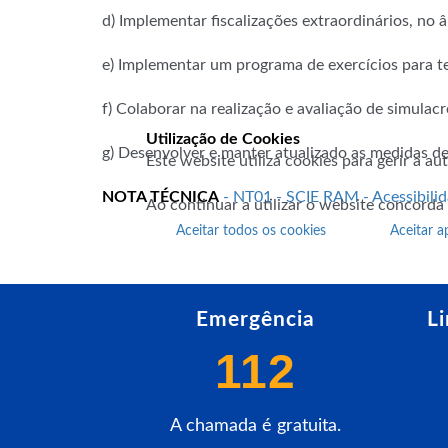
d) Implementar fiscalizações extraordinários, no 
e) Implementar um programa de exercícios para t
f) Colaborar na realização e avaliação de simulacr
Utilização de Cookies
g) Desenvolver e manter atualizado as medidas de
Este website utiliza cookies para gerir a a
NOTA TÉCNICA
- NT01 - SCIE RAM - Acessibili
Ao continuar a utilizar o website concorda
Aceitar todos os cookies
Aceitar a
Emergência
L
112
A chamada é gratuita.