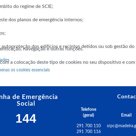
âmbito do regime de SCIE;
este dos planos de emergência internos;
os;
 autoproteção dos edifícios e recintos detidos ou sob gestão d
utenticação, navegação e outras funções.
dades
 com a colocação deste tipo de cookies no seu dispositivo e co
penas os cookies essenciais
inha de Emergência
Contac
Social
Telefone
144
(geral)
Email
291 700 110
srpc@madeira.g
291 700 116