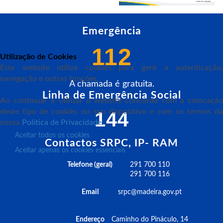
Emergência
112
Utilização de Cookies
Este website utiliza cookies para gerir a autenticação,
navegação e outras funções.
A chamada é gratuita.
Linha de Emergência Social
Ao continuar a utilizar o website concorda com a colocação
deste tipo de cookies no seu dispositivo e com os termos da
144
nossa
Política de Privacidade
.
Aceitar todos os cookies
Contactos SRPC, IP- RAM
Aceitar apenas os cookies essenciais
Telefone (geral)
291 700 110
291 700 116
Email
srpc@madeira.gov.pt
Endereço
Caminho do Pináculo, 14