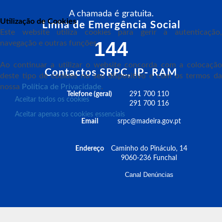
A chamada é gratuita.
Utilização de Cookies
Linha de Emergência Social
Este website utiliza cookies para gerir a autenticação,
144
navegação e outras funções.
Ao continuar a utilizar o website concorda com a colocação
Contactos SRPC, IP- RAM
deste tipo de cookies no seu dispositivo e com os termos da
nossa
Política de Privacidade
.
Telefone (geral)
291 700 110
Aceitar todos os cookies
291 700 116
Aceitar apenas os cookies essenciais
Email
srpc@madeira.gov.pt
Endereço
Caminho do Pináculo, 14
9060-236 Funchal
Canal Denúncias