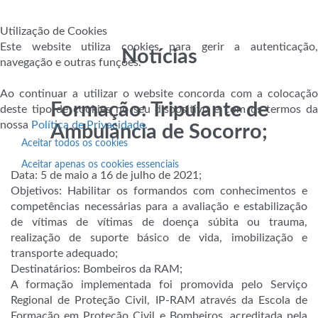
Utilização de Cookies
Este website utiliza cookies para gerir a autenticação,
Notícias
navegação e outras funções.
Ao continuar a utilizar o website concorda com a colocação
Formação: Tripulante de
deste tipo de cookies no seu dispositivo e com os termos da
nossa
Política de Privacidade
.
Ambulância de Socorro;
Aceitar todos os cookies
Aceitar apenas os cookies essenciais
Data: 5 de maio a 16 de julho de 2021;
Objetivos: Habilitar os formandos com conhecimentos e
competências necessárias para a avaliação e estabilização
de vítimas de vítimas de doença súbita ou trauma,
realização de suporte básico de vida, imobilização e
transporte adequado;
Destinatários: Bombeiros da RAM;
A formação implementada foi promovida pelo Serviço
Regional de Proteção Civil, IP-RAM através da Escola de
Formação em Proteção Civil e Bombeiros, acreditada pela