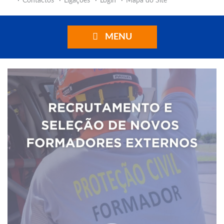
Contactos
Ligações
Login
Mapa do Site
MENU