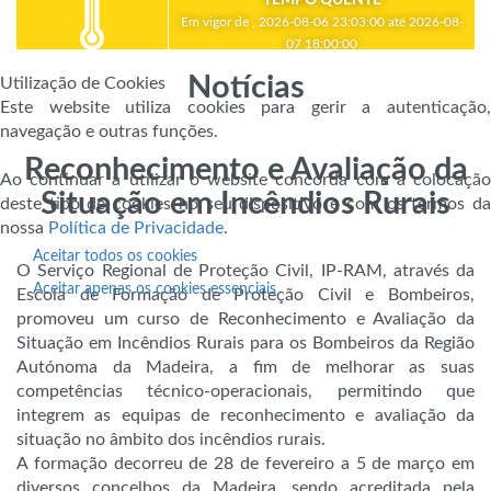
Em vigor de , 2026-08-06 23:03:00 até 2026-08-
07 18:00:00
Notícias
Utilização de Cookies
Este website utiliza cookies para gerir a autenticação,
navegação e outras funções.
Reconhecimento e Avaliação da
Ao continuar a utilizar o website concorda com a colocação
Situação em Incêndios Rurais
deste tipo de cookies no seu dispositivo e com os termos da
nossa
Política de Privacidade
.
Aceitar todos os cookies
O Serviço Regional de Proteção Civil, IP-RAM, através da
Aceitar apenas os cookies essenciais
Escola de Formação de Proteção Civil e Bombeiros,
promoveu um curso de Reconhecimento e Avaliação da
Situação em Incêndios Rurais para os Bombeiros da Região
Autónoma da Madeira, a fim de melhorar as suas
competências técnico-operacionais, permitindo que
integrem as equipas de reconhecimento e avaliação da
situação no âmbito dos incêndios rurais.
A formação decorreu de 28 de fevereiro a 5 de março em
diversos concelhos da Madeira, sendo acreditada pela