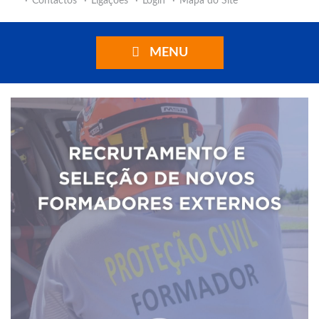
Contactos
Ligações
Login
Mapa do Site
MENU