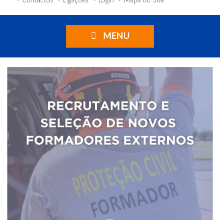
Contactos
Ligações
Login
Mapa do Site
MENU