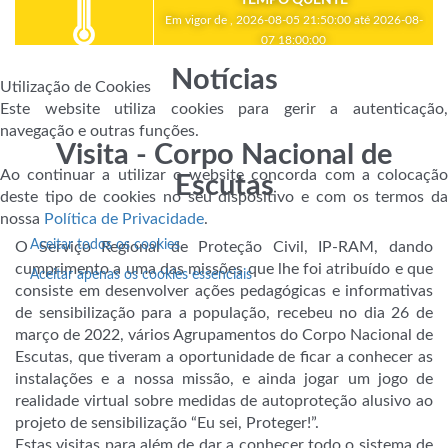
Em vigor de , 2026-08-05 21:50:00 até 2026-08-
07 18:00:00
Notícias
Utilização de Cookies
Este website utiliza cookies para gerir a autenticação,
navegação e outras funções.
Visita - Corpo Nacional de
Ao continuar a utilizar o website concorda com a colocação
Escutas
deste tipo de cookies no seu dispositivo e com os termos da
nossa
Política de Privacidade
.
Aceitar todos os cookies
O Serviço Regional de Proteção Civil, IP-RAM, dando
cumprimento a uma das missões que lhe foi atribuído e que
Aceitar apenas os cookies essenciais
consiste em desenvolver ações pedagógicas e informativas
de sensibilização para a população, recebeu no dia 26 de
março de 2022, vários Agrupamentos do Corpo Nacional de
Escutas, que tiveram a oportunidade de ficar a conhecer as
instalações e a nossa missão, e ainda jogar um jogo de
realidade virtual sobre medidas de autoproteção alusivo ao
projeto de sensibilização “Eu sei, Proteger!”.
Estas visitas para além de dar a conhecer todo o sistema de