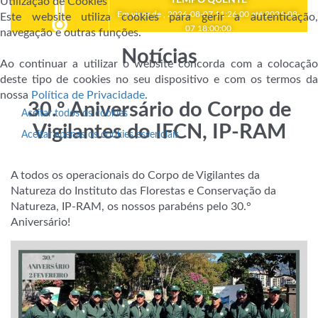
Utilização de Cookies
Em vigor de , 2026-08-07 11:26:00 até 2026-08-
Este website utiliza cookies para gerir a autenticação,
07 18:00:00
navegação e outras funções.
Notícias
Ao continuar a utilizar o website concorda com a colocação
deste tipo de cookies no seu dispositivo e com os termos da
nossa
Política de Privacidade
.
30.º Aniversário do Corpo de
Aceitar todos os cookies
Vigilantes do IFCN, IP-RAM
Aceitar apenas os cookies essenciais
A todos os operacionais do Corpo de Vigilantes da
Natureza do Instituto das Florestas e Conservação da
Natureza, IP-RAM, os nossos parabéns pelo 30.°
Aniversário!