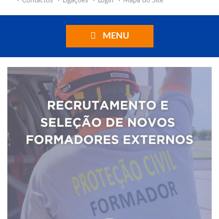
Contactos
Ligações
Login
Mapa do Site
MENU