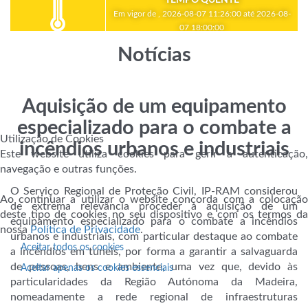
Em vigor de , 2026-08-07 11:26:00 até 2026-08-
07 18:00:00
Notícias
Aquisição de um equipamento
especializado para o combate a
Utilização de Cookies
incêndios urbanos e industriais
Este website utiliza cookies para gerir a autenticação,
navegação e outras funções.
O Serviço Regional de Proteção Civil, IP-RAM considerou
Ao continuar a utilizar o website concorda com a colocação
de extrema relevância proceder à aquisição de um
deste tipo de cookies no seu dispositivo e com os termos da
equipamento especializado para o combate a incêndios
nossa
Política de Privacidade
.
urbanos e industriais, com particular destaque ao combate
Aceitar todos os cookies
a incêndios em túneis, por forma a garantir a salvaguarda
de pessoas, bens e ambiente, uma vez que, devido às
Aceitar apenas os cookies essenciais
particularidades da Região Autónoma da Madeira,
nomeadamente a rede regional de infraestruturas