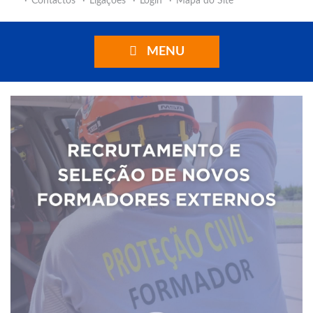
Contactos
Ligações
Login
Mapa do Site
MENU