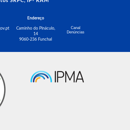
tos SRPC, IP- RAM
Endereço
Canal
ov.pt
Caminho do Pináculo,
Denúncias
14
9060-236 Funchal