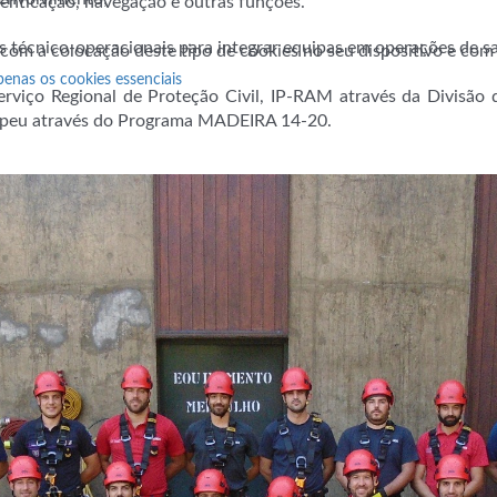
utenticação, navegação e outras funções.
 técnico-operacionais para integrar equipas em operações de s
 com a colocação deste tipo de cookies no seu dispositivo e co
penas os cookies essenciais
viço Regional de Proteção Civil, IP-RAM através da Divisão 
ropeu através do Programa MADEIRA 14-20.