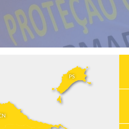
PS
CN