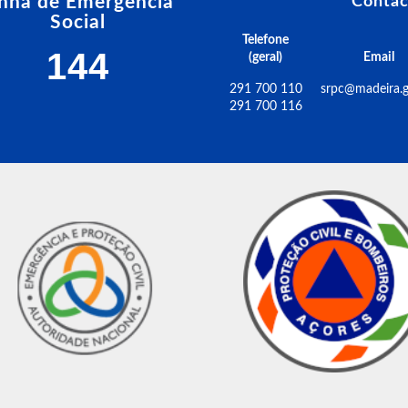
inha de Emergência
Contac
Social
Telefone
144
(geral)
Email
291 700 110
srpc@madeira.g
291 700 116