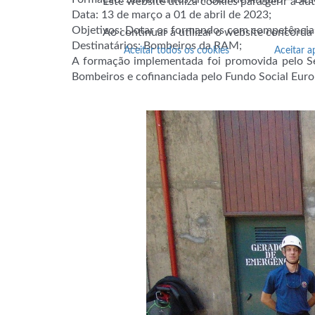
Este website utiliza cookies para gerir a a
Data: 13 de março a 01 de abril de 2023;
Objetivos: Dotar os formandos com competências
Ao continuar a utilizar o website concorda
Destinatários: Bombeiros da RAM;
Aceitar todos os cookies
Aceitar a
A formação implementada foi promovida pelo Ser
Bombeiros e cofinanciada pelo Fundo Social Eu