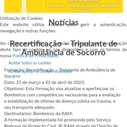
Em vigor de , 2026-08-06 23:03:00 até 2026-08-
07 18:00:00
Utilização de Cookies
Notícias
Este website utiliza cookies para gerir a autenticação,
navegação e outras funções.
Recertificação – Tripulante de
Ao continuar a utilizar o website concorda com a colocação
deste tipo de cookies no seu dispositivo e com os termos da
Ambulância de Socorro
nossa
Política de Privacidade
.
Aceitar todos os cookies
Formação: Recertificação – Tripulante de Ambulância de
Aceitar apenas os cookies essenciais
Socorro
Data: 25 de março a 01 de abril de 2023;
Objetivos: Esta formação visa atualizar e aperfeiçoar os
Bombeiros com competências necessárias para a avaliação
e estabilização de vítimas de doença súbita ou trauma, e
seu transporte adequado;
Destinatários: Bombeiros da RAM;
A
formação implementada foi promovida pelo Serviço
Regional de Proteção Civil, IP-RAM através da Divisão de