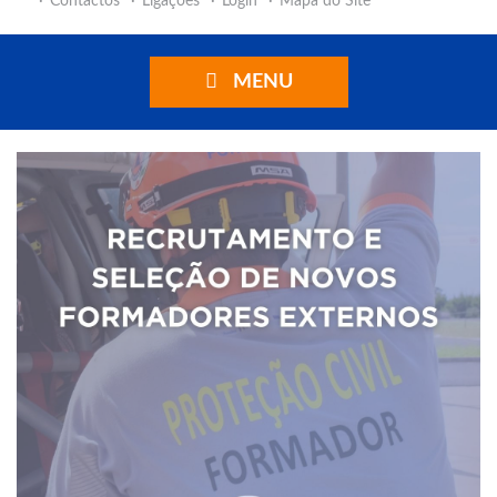
Contactos
Ligações
Login
Mapa do Site
MENU