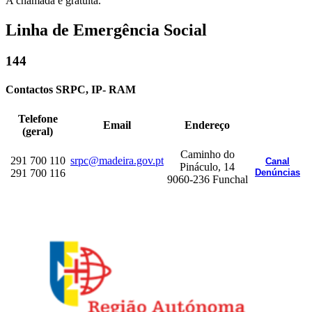
A chamada é gratuita.
Linha de Emergência Social
144
Contactos SRPC, IP- RAM
Telefone
Email
Endereço
(geral)
Caminho do
291 700 110
srpc@madeira.gov.pt
Canal
Pináculo, 14
291 700 116
Denúncias
9060-236 Funchal