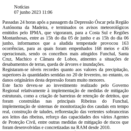
Notícias
07 junho 2023 11:06
Passadas 24 horas após a passagem da Depressão Óscar pela Região
Autónoma da Madeira, e terminados os avisos meteorológicos
emitidos pelo IPMA, que vigoraram, para a Costa Sul e Regiões
Montanhosas, entre as 15h do dia 05 de junho e as 15h do dia 06
junho, informamos que a aludida tempestade provocou 163
ocorrências, para as quais foram empenhados 168 meios e 436
operacionais, sendo os concelhos mais atingidos Funchal, Santa
Cruz, Machico e Câmara de Lobos, atinentes a
situações de
desabamentos de terras, queda de árvores e inundações.
Registaram-se níveis recordes quanto aos valores da precipitação,
superiores às quantidades sentidas no 20 de fevereiro, no entanto, os
danos originários desta depressão foram muito menores.
Este facto deveu-se ao investimento realizado pelo Governo
Regional relativamente à implementação de medidas de mitigação
estruturais, como a criação de barreiras de retenção de detritos, que
foram construídas nas principais Ribeiras do Funchal,
implementação de sistemas de monitorização dos caudais em tempo
real, construção de taludes, reflorestação das vertentes sobranceiras
aos leitos das ribeiras, reforço das capacidades dos vários Agentes
de Proteção Civil, entre outras medidas de mitigação de riscos que
foram desenvolvidas e concretizadas na RAM desde 2010.