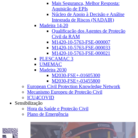
Mais Segurança, Melhor Resposta:
Aquisição de EPIs
Núcleo de Apoio à Decisão e Análise
Integrada de Riscos (NADAIR)
Madeira 14-20
Qualificação dos Agentes de Proteção
Civil da RAM
M1420-10-5763-FSE-000007
M1420-10-5763-FSE-000033
M1420-10-5763-FSE-000021
PLESCAMAC 3
UMEMAC
Madeira 2030
M2030-FSE+-01605300
M2030-FSE+-03455800
European Civil Protection Knowledge Network
Mecanismo Europeu de Proteção Civil
ICU4COVID
Sensibilização
Hora da Saúde e Proteção Civil
Plano de Emergência