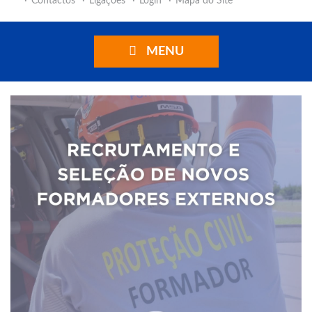
Contactos
Ligações
Login
Mapa do Site
MENU