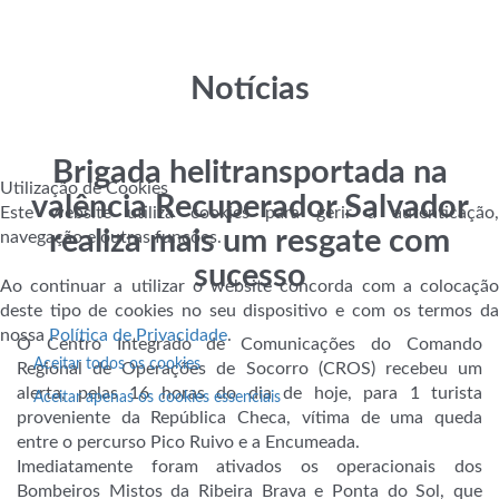
Notícias
Brigada helitransportada na
Utilização de Cookies
valência Recuperador Salvador
Este website utiliza cookies para gerir a autenticação,
realiza mais um resgate com
navegação e outras funções.
sucesso
Ao continuar a utilizar o website concorda com a colocação
deste tipo de cookies no seu dispositivo e com os termos da
nossa
Política de Privacidade
.
O Centro Integrado de Comunicações do Comando
Aceitar todos os cookies
Regional de Operações de Socorro (CROS) recebeu um
alerta, pelas 16 horas do dia de hoje, para 1 turista
Aceitar apenas os cookies essenciais
proveniente da República Checa, vítima de uma queda
entre o percurso Pico Ruivo e a Encumeada.
Imediatamente foram ativados os operacionais dos
Bombeiros Mistos da Ribeira Brava e Ponta do Sol, que