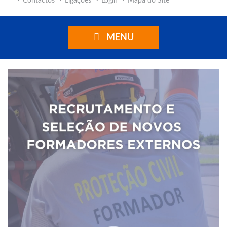
Contactos
Ligações
Login
Mapa do Site
MENU