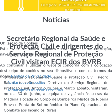
Em vigor de , 2026-08-07 05:48:00 até 2026-08-
07 18:00:00
Notícias
Secretário Regional da Saúde e
Utilização de Cookies
Proteção Civil e dirigentes do
Este website utiliza cookies para gerir a autenticação,
Serviço Regional de Proteção
navegação e outras funções.
Civil visitam ECIR dos BVRB
Ao continuar a utilizar o website concorda com a colocação
deste tipo de cookies no seu dispositivo e com os termos da
nossa
Política de Privacidade
.
O secretário regional de Saúde e Proteção Civil, Pedro
Ramos, e o Conselho Diretivo do Serviço Regional de
Aceitar todos os cookies
Proteção Civil, António Nunes e Marco Lobato, visitaram,
Aceitar apenas os cookies essenciais
no dia 30 de junho, a equipa de vigilância às serras da
Madeira alocada ao Corpo de Bombeiros Mistos da Ribeira
Brava e Ponta do Sol no âmbito do Plano Operacional de
Combate aos Incêndios Rurais.