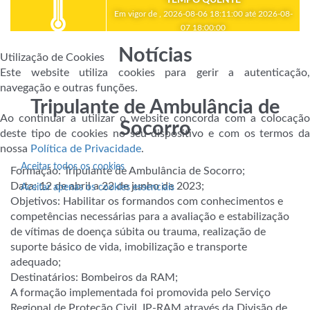
Em vigor de , 2026-08-06 18:11:00 até 2026-08-
07 18:00:00
Notícias
Utilização de Cookies
Este website utiliza cookies para gerir a autenticação,
navegação e outras funções.
Tripulante de Ambulância de
Ao continuar a utilizar o website concorda com a colocação
Socorro
deste tipo de cookies no seu dispositivo e com os termos da
nossa
Política de Privacidade
.
Aceitar todos os cookies
Formação: Tripulante de Ambulância de Socorro;
Data: 12 de abril a 22 de junho de 2023;
Aceitar apenas os cookies essenciais
Objetivos: Habilitar os formandos com conhecimentos e
competências necessárias para a avaliação e estabilização
de vítimas de doença súbita ou trauma, realização de
suporte básico de vida, imobilização e transporte
adequado;
Destinatários: Bombeiros da RAM;
A formação implementada foi promovida pelo Serviço
Regional de Proteção Civil, IP-RAM através da Divisão de