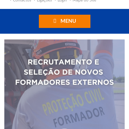
Contactos
Ligações
Login
Mapa do Site
MENU