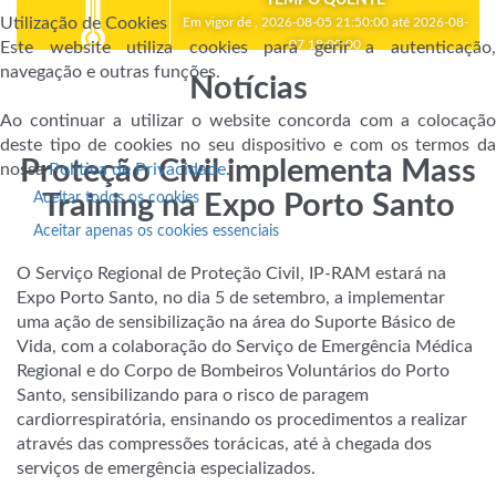
Utilização de Cookies
Em vigor de , 2026-08-05 21:50:00 até 2026-08-
07 18:00:00
Este website utiliza cookies para gerir a autenticação,
navegação e outras funções.
Notícias
Ao continuar a utilizar o website concorda com a colocação
deste tipo de cookies no seu dispositivo e com os termos da
Proteção Civil implementa Mass
nossa
Política de Privacidade
.
Aceitar todos os cookies
Training na Expo Porto Santo
Aceitar apenas os cookies essenciais
O Serviço Regional de Proteção Civil, IP-RAM estará na
Expo Porto Santo, no dia 5 de setembro, a implementar
uma ação de sensibilização na área do Suporte Básico de
Vida, com a colaboração do Serviço de Emergência Médica
Regional e do Corpo de Bombeiros Voluntários do Porto
Santo, sensibilizando para o risco de paragem
cardiorrespiratória, ensinando os procedimentos a realizar
através das compressões torácicas, até à
chegada dos
serviços de emergência especializados.