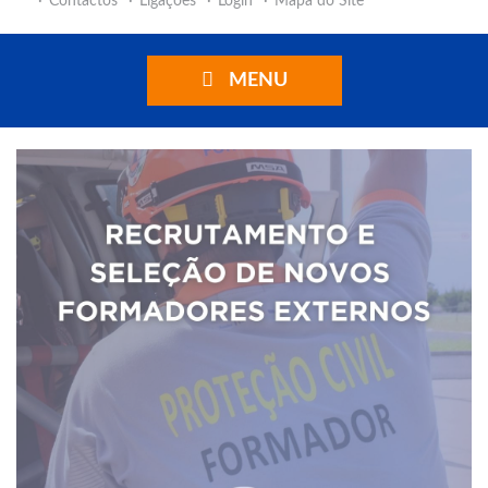
Contactos
Ligações
Login
Mapa do Site
MENU