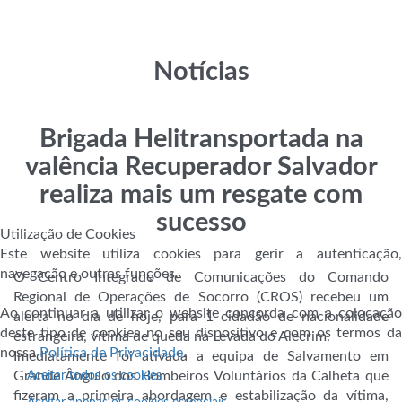
Notícias
Brigada Helitransportada na
valência Recuperador Salvador
realiza mais um resgate com
sucesso
Utilização de Cookies
Este website utiliza cookies para gerir a autenticação,
navegação e outras funções.
O Centro Integrado de Comunicações do Comando
Regional de Operações de Socorro (CROS) recebeu um
Ao continuar a utilizar o website concorda com a colocação
alerta no dia de hoje, para 1 cidadão de nacionalidade
deste tipo de cookies no seu dispositivo e com os termos da
estrangeira, vítima de queda na Levada do Alecrim.
nossa
Política de Privacidade
.
Imediatamente foi ativada a equipa de Salvamento em
Grande Ângulo dos Bombeiros Voluntários da Calheta que
Aceitar todos os cookies
fizeram a primeira abordagem e estabilização da vítima,