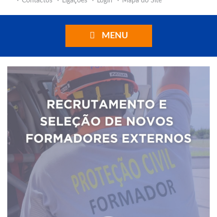
Contactos
Ligações
Login
Mapa do Site
MENU