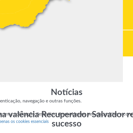
Notícias
utenticação, navegação e outras funções.
na valência Recuperador Salvador r
 com a colocação deste tipo de cookies no seu dispositivo e co
penas os cookies essenciais
sucesso