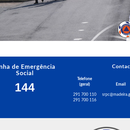
inha de Emergência
Contac
Social
Telefone
144
(geral)
Email
291 700 110
srpc@madeira.g
291 700 116