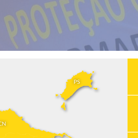
PS
CN