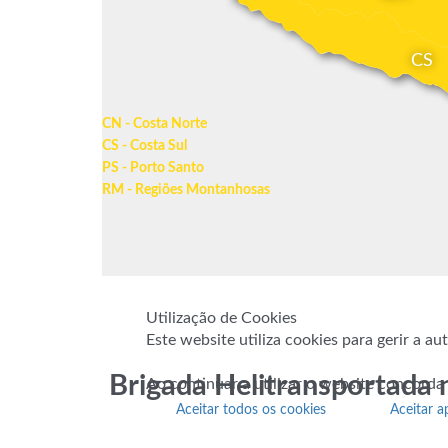
CS
CN - Costa Norte
CS - Costa Sul
PS - Porto Santo
RM - Regiões Montanhosas
Utilização de Cookies
Este website utiliza cookies para gerir a a
Brigada Helitransportada 
Ao continuar a utilizar o website concorda
Aceitar todos os cookies
Aceitar a