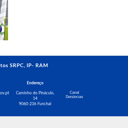
tos SRPC, IP- RAM
Endereço
Canal
ov.pt
Caminho do Pináculo,
Denúncias
14
9060-236 Funchal