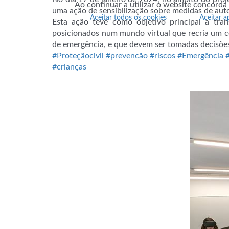
Ao continuar a utilizar o website concorda
uma ação de sensibilização sobre medidas de autop
Aceitar todos os cookies
Aceitar a
Esta ação teve como objetivo principal a tra
posicionados num mundo virtual
que recria um ce
de emergência, e que devem ser tomadas decisões
#Proteçãocivil
#prevencão
#riscos
#Emergência
#crianças