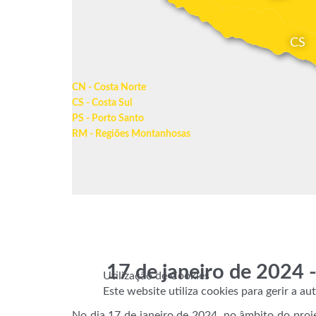
CS
CN - Costa Norte
CS - Costa Sul
PS - Porto Santo
RM - Regiões Montanhosas
17 de janeiro de 2024 -
Utilização de Cookies
Este website utiliza cookies para gerir a a
No dia 17 de janeiro de 2024, no âmbito do proj