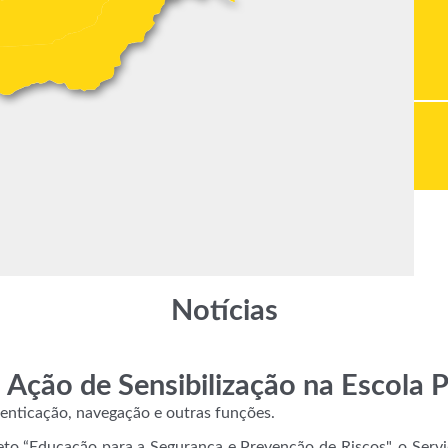
Notícias
 Ação de Sensibilização na Escola P
utenticação, navegação e outras funções.
eto “Educação para a Segurança e Prevenção de Riscos", o Ser