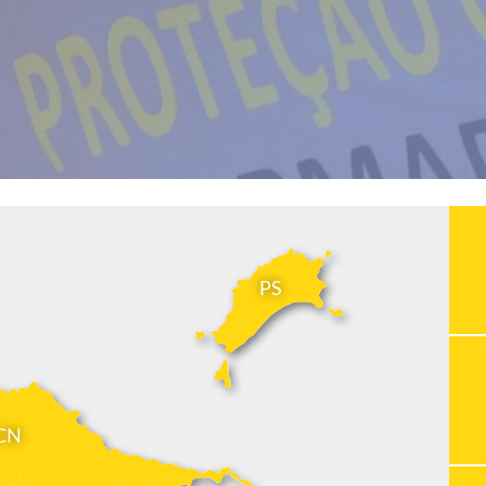
PS
CN