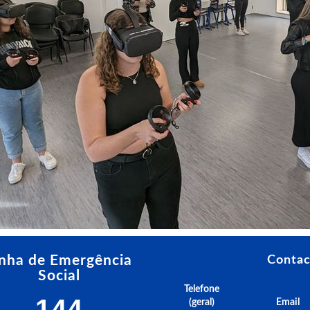
inha de Emergência
Contac
Social
Telefone
144
(geral)
Email