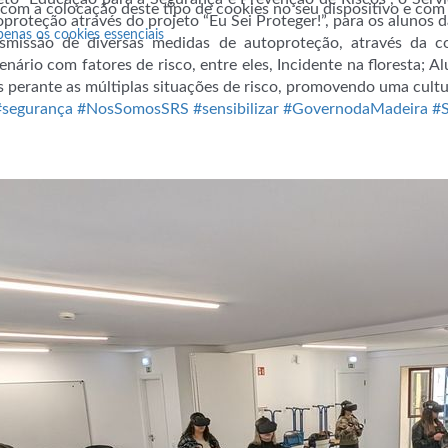
 com a colocação deste tipo de cookies no seu dispositivo e co
roteção através do projeto “Eu Sei Proteger!”, para os alunos da
penas os cookies essenciais
nsmissão de diversas medidas de autoproteção, através da 
nário com fatores de risco, entre eles, Incidente na floresta; A
 perante as múltiplas situações de risco, promovendo uma cultu
#segurança
#NosSomosSRS
#sensibilizar
#GovernodaMadeira
#