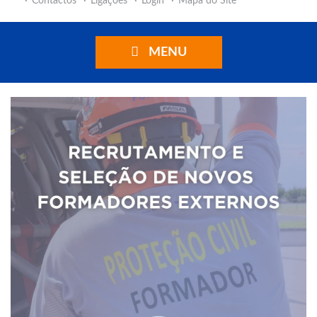
Contactos
Ligações
Login
Mapa do Site
MENU