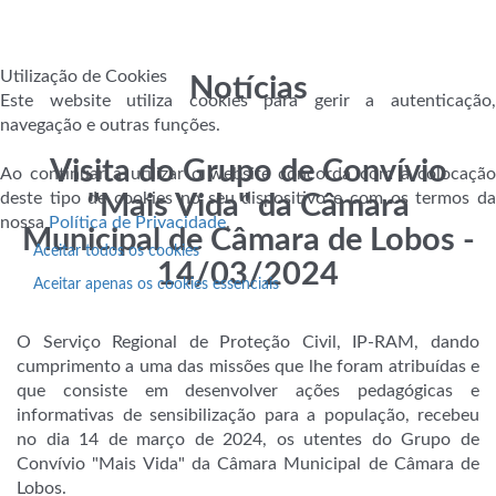
Utilização de Cookies
Notícias
Este website utiliza cookies para gerir a autenticação,
navegação e outras funções.
Visita do Grupo de Convívio
Ao continuar a utilizar o website concorda com a colocação
deste tipo de cookies no seu dispositivo e com os termos da
"Mais Vida" da Câmara
nossa
Política de Privacidade
.
Municipal de Câmara de Lobos -
Aceitar todos os cookies
14/03/2024
Aceitar apenas os cookies essenciais
O Serviço Regional de Proteção Civil, IP-RAM, dando
cumprimento a uma das missões que lhe foram atribuídas e
que consiste em desenvolver ações pedagógicas e
informativas de sensibilização para a população, recebeu
no dia 14 de março de 2024, os utentes do Grupo de
Convívio "Mais Vida" da Câmara Municipal de Câmara de
Lobos.