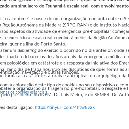
alizado um simulacro de Tsunami à escala real, com envolviment
sto acontece” e nasce de uma organização conjunta entre o S
 da Região Autónoma da Madeira (SRPC-RAM) e do Instituto Naci
ersos aspetos da atividade de emergência pré-hospitalar começ
ste exercício à escala real envolverá meios da Região Autóno
ira ,quer na ilha do Porto Santo.
 fazer um
debriefing
do exercício ocorrido no dia anterior, onde 
estinada a debater os desafios atuais da emergência médica em 
m psicológica em catástrofe e a resposta da iniciativa dos E
lizar o dia de trabalhos, irão ser discutidas de quer forma as a
utenticação, navegação e outras funções.
e forma as catástrofes aturais e antrópicas no arquipélago da
 com a colocação deste tipo de cookies no seu dispositivo e co
bater a organização da triagem no pré-hospitalar, o resgaste e t
penas os cookies essenciais
do pelo presidente do INEM, Dr. Luis Meira, e do SEMER, Dr. Antó
és desta ligação:
https://tinyurl.com/4htw8v2k