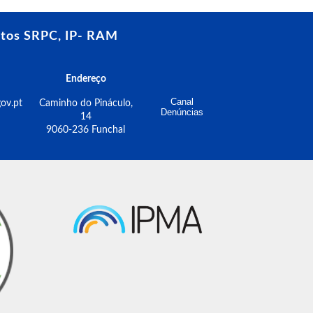
tos SRPC, IP- RAM
Endereço
Canal
ov.pt
Caminho do Pináculo,
Denúncias
14
9060-236 Funchal