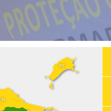
PS
CN