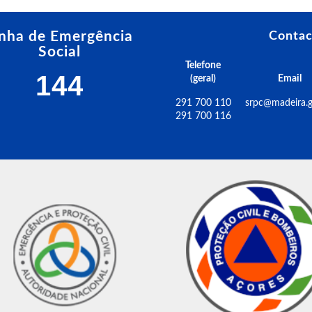
inha de Emergência
Contac
Social
Telefone
144
(geral)
Email
291 700 110
srpc@madeira.g
291 700 116