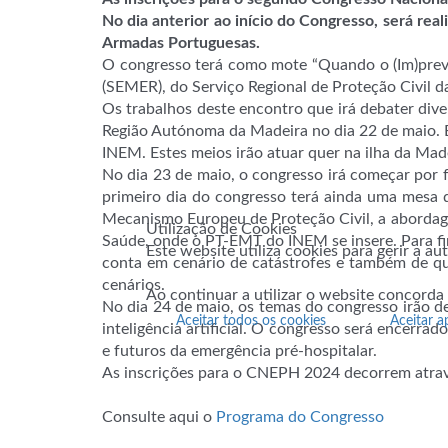
No dia anterior ao início do Congresso, será re
Armadas Portuguesas.
O congresso terá como mote “Quando o (Im)previ
(SEMER), do Serviço Regional de Proteção Civil
Os trabalhos deste encontro que irá debater div
Região Autónoma da Madeira no dia 22 de maio. E
INEM. Estes meios irão atuar quer na ilha da Made
No dia 23 de maio, o congresso irá começar por
primeiro dia do congresso terá ainda uma mesa d
Mecanismo Europeu de Proteção Civil, a abordage
Utilização de Cookies
Saúde, onde o PT-EMT do INEM se insere. Para fina
Este website utiliza cookies para gerir a a
conta em cenário de catástrofes e também de qu
cenários.
Ao continuar a utilizar o website concorda
No dia 24 de maio, os temas do congresso irão de
Aceitar todos os cookies
Aceitar a
inteligência artificial. O congresso será encerra
e futuros da emergência pré-hospitalar.
As inscrições para o CNEPH 2024 decorrem atrav
Consulte aqui o
Programa do Congresso