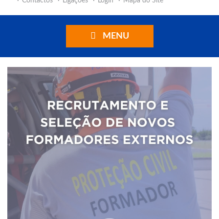
Contactos
Ligações
Login
Mapa do Site
MENU