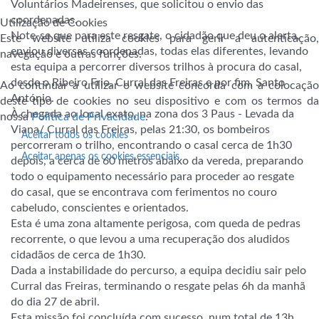
Voluntários Madeirenses,
que solicitou o envio das
coordenadas.
Utilização de Cookies
Note-se que para este resgate, o cidadão que deu o alerta,
Este website utiliza cookies para gerir a autenticação,
enviou diversas coordenadas, todas elas diferentes, levando
navegação e outras funções.
esta equipa a percorrer diversos trilhos à procura do casal,
desde o Ribeiro Frio, Curral das Freiras e por fim, Santo
Ao continuar a utilizar o website concorda com a colocação
António.
deste tipo de cookies no seu dispositivo e com os termos da
À chegada ao local exato, na zona dos 3 Paus - Levada da
nossa
Política de Privacidade
.
Viana/ Curral das Freiras, pelas 21:30, os bombeiros
Aceitar todos os cookies
percorreram o trilho, encontrando o casal cerca de 1h30
Aceitar apenas os cookies essenciais
depois, a cerca de 60 metros abaixo da vereda, preparando
todo o equipamento necessário para proceder ao resgate
do casal, que se encontrava com ferimentos no couro
cabeludo, conscientes e orientados.
Esta é uma zona altamente perigosa, com queda de pedras
recorrente, o que levou a uma recuperação dos aludidos
cidadãos de cerca de 1h30.
Dada a instabilidade do percurso, a equipa decidiu sair pelo
Curral das Freiras, terminando o resgate pelas 6h da manhã
do dia 27 de abril.
Esta missão foi concluída com sucesso, num total de 13h