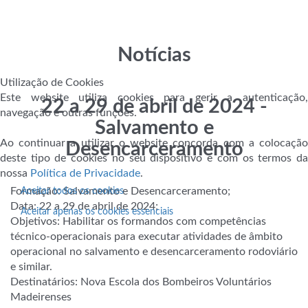
Notícias
Utilização de Cookies
Este website utiliza cookies para gerir a autenticação,
22 a 29 de abril de 2024 -
navegação e outras funções.
Salvamento e
Ao continuar a utilizar o website concorda com a colocação
Desencarceramento
deste tipo de cookies no seu dispositivo e com os termos da
nossa
Política de Privacidade
.
Formação: Salvamento e Desencarceramento;
Aceitar todos os cookies
Data: 22 a 29 de abril de 2024;
Aceitar apenas os cookies essenciais
Objetivos: Habilitar os formandos com competências
técnico-operacionais para executar atividades de âmbito
operacional no salvamento e desencarceramento rodoviário
e similar.
Destinatários: Nova Escola dos Bombeiros Voluntários
Madeirenses