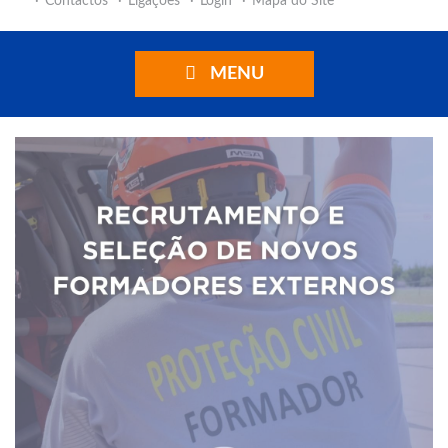
Contactos
Ligações
Login
Mapa do Site
MENU