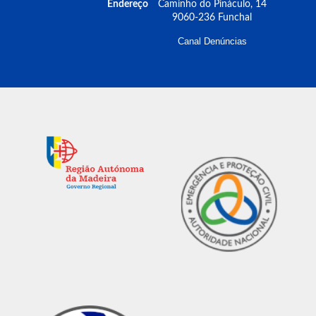
Endereço
Caminho do Pináculo, 14
9060-236 Funchal
Canal Denúncias