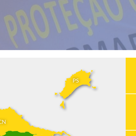
PS
CN