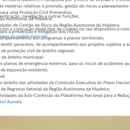
e matérias relativas à previsão, gestão de riscos e planeamento
l para uma Proteção Civil Preventiva;
utenticação, navegação e outras funções.
egião Autónoma da Madeira;
acidades de Gestão de Risco da Região Autónoma da Madeira;
 com a colocação deste tipo de cookies no seu dispositivo e co
ara a prevenção e mitigação dos riscos;
penas os cookies essenciais
acompanhamento aos programas e planos territoriais;
e emitir pareceres, de acompanhamento aos projetos sujeitos a a
 de proteção civil de âmbito regional;
l de âmbito municipal;
s planos de emergência externos, para os riscos de acidentes qu
 de exposição existente;
il;
no âmbito das atividades da Comissão Executiva do Plano Nacion
 de Regresso Setorial da Região Autónoma da Madeira;
ividades da Sub-Comissão da Plataforma Nacional para a Reduçã
vil
#umdia