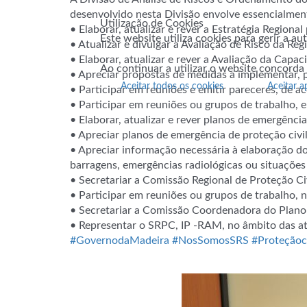
desenvolvido nesta Divisão envolve essencialment
Utilização de Cookies
• Elaborar,
atualizar e rever a Estratégia Regiona
Este website utiliza cookies para gerir a a
• Atualizar e divulgar a Avaliação de Risco da R
• Elaborar, atualizar e rever a Avaliação da Cap
Ao continuar a utilizar o website concorda
• Apreciar propostas de medidas a implementar, p
Aceitar todos os cookies
Aceitar a
• Participar em reuniões e emitir pareceres, de 
• Participar em reuniões ou grupos de trabalho, 
• Elaborar, atualizar e rever planos de emergência
• Apreciar planos de emergência de proteção civi
• Apreciar informação necessária à elaboração do
barragens, emergências radiológicas ou situações
• Secretariar a Comissão Regional de Proteção Civ
• Participar em reuniões ou grupos de trabalho, 
• Secretariar a Comissão Coordenadora do Plano
• Representar o SRPC, IP -RAM, no âmbito das at
#GovernodaMadeira
#NosSomosSRS
#Proteçãoci