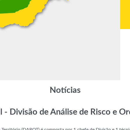
Notícias
l - Divisão de Análise de Risco e O
Território (DAROT) é composta por 1 chefe de Divisão e 1 técni