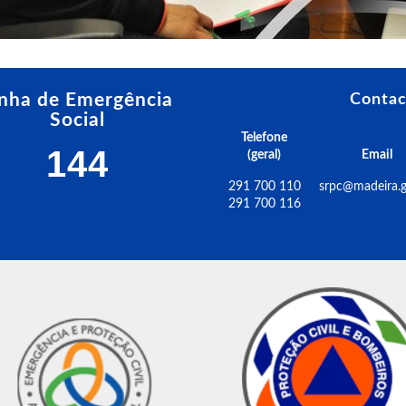
inha de Emergência
Contac
Social
Telefone
144
(geral)
Email
291 700 110
srpc@madeira.g
291 700 116