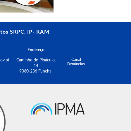
tos SRPC, IP- RAM
Endereço
Canal
ov.pt
Caminho do Pináculo,
Denúncias
14
9060-236 Funchal