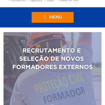
Contactos
Ligações
Login
Mapa do Site
MENU