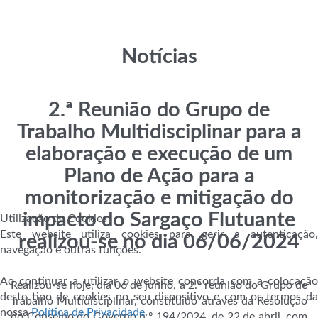
Notícias
2.ª Reunião do Grupo de
Trabalho Multidisciplinar para a
elaboração e execução de um
Plano de Ação para a
monitorização e mitigação do
impacto do Sargaço Flutuante
Utilização de Cookies
Este website utiliza cookies para gerir a autenticação,
realizou-se no dia 06/06/2024
navegação e outras funções.
Ao continuar a utilizar o website concorda com a colocação
Realizou-se hoje, dia 06 de junho, a 2.ª reunião do Grupo de
deste tipo de cookies no seu dispositivo e com os termos da
Trabalho Multidisciplinar, constituído através da Resolução
nossa
Política de Privacidade
.
do Conselho do Governo n.º 194/2024, de 22 de abril, com