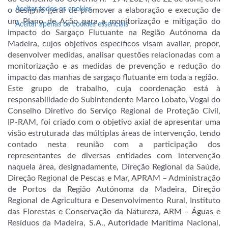
Aceitar todos os cookies
o desígnio geral de promover a elaboração e execução de
um Plano de Ação para a monitorização e mitigação do
Aceitar apenas os cookies essenciais
impacto do
Sargaço Flutuante na Região Autónoma da
Madeira, cujos objetivos específicos visam avaliar, propor,
desenvolver medidas, analisar questões relacionadas com a
monitorização e as medidas de prevenção e redução do
impacto das manhas de sargaço flutuante em toda a região.
Este grupo de trabalho, cuja coordenação está à
responsabilidade do Subintendente Marco Lobato, Vogal do
Conselho Diretivo do Serviço Regional de Proteção Civil,
IP-RAM, foi criado com o objetivo axial de apresentar uma
visão estruturada das múltiplas áreas de intervenção, tendo
contado nesta reunião com a participação dos
representantes de diversas entidades com intervenção
naquela área, designadamente, Direção Regional da Saúde,
Direção Regional de Pescas e Mar, APRAM – Administração
de Portos da Região Autónoma da Madeira, Direção
Regional de Agricultura e Desenvolvimento Rural, Instituto
das Florestas e Conservação da Natureza, ARM – Águas e
Resíduos da Madeira, S.A., Autoridade Marítima Nacional,