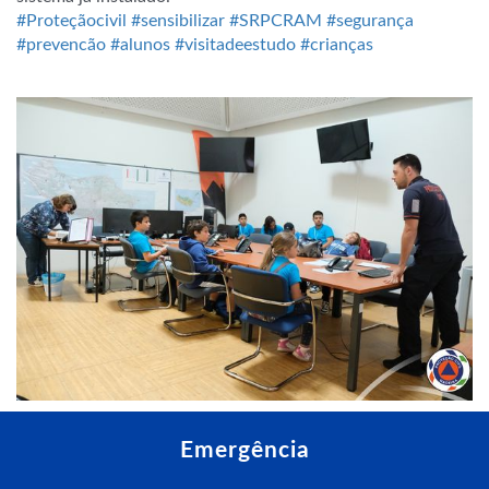
#Proteçãocivil
#sensibilizar
#SRPCRAM
#segurança
#prevencão
#alunos
#visitadeestudo
#crianças
Emergência