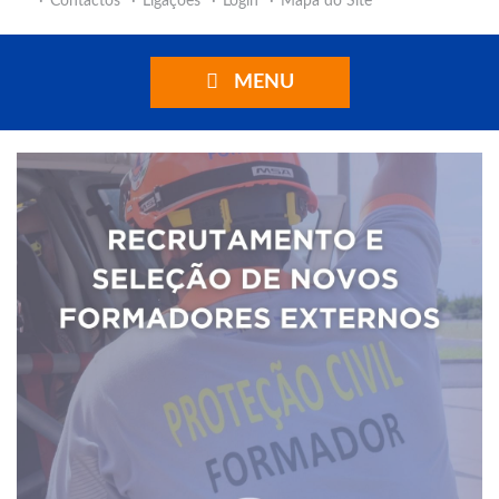
Contactos
Ligações
Login
Mapa do Site
MENU