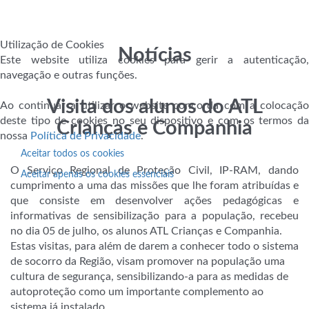
Utilização de Cookies
Notícias
Este website utiliza cookies para gerir a autenticação,
navegação e outras funções.
Visita dos alunos do ATL
Ao continuar a utilizar o website concorda com a colocação
deste tipo de cookies no seu dispositivo e com os termos da
Crianças e Companhia
nossa
Política de Privacidade
.
Aceitar todos os cookies
O Serviço Regional de Proteção Civil, IP-RAM, dando
Aceitar apenas os cookies essenciais
cumprimento a uma das missões que lhe foram atribuídas e
que consiste em desenvolver ações pedagógicas e
informativas de sensibilização para a população, recebeu
no dia 05 de julho, os alunos ATL Crianças e Companhia.
Estas visitas, para além de darem a conhecer todo o sistema
de socorro da Região, visam promover na população uma
cultura de segurança, sensibilizando-a para as medidas de
autoproteção como um importante
complemento ao
sistema já instalado.