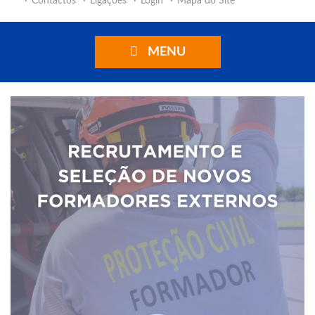
Contactos
Ligações
Login
Mapa do Site
MENU