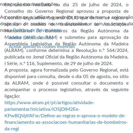
navegação e outras funções.
Em reunião realizada no dia 25 de julho de 2024, o
Conselho do Governo Regional aprovou a proposta de
Ao continuar a utilizar o website concorda com a colocação
Decreto Legislativo Regional (DLR) que define as regras e
deste tipo de cookies no seu dispositivo e com os termos da
aprova o modelo de financiamento às Associações
nossa
Política de Privacidade
.
Humanitárias de Bombeiros da Região Autónoma da
Madeira (AHB da RAM) e submeteu para aprovação da
Aceitar todos os cookies
Assembleia Legislativa da Região Autónoma da Madeira
Aceitar apenas os cookies essenciais
(ALRAM), conforme determina a Resolução n.º 564/2024,
publicada no
Jornal Oficial
da Região Autónoma da Madeira,
I Série, n.º 116, Suplemento, de 29 de julho de 2024.
A proposta, agora formalizada pelo Governo Regional, está
disponível para consulta, desde o dia 05 de agosto, no sítio
da ALRAM, onde é possível consultar o documento e
acompanhar o processo legislativo, através da seguinte
ligação:
https://www.alram.pt/pt/artigos/atividade-
parlamentar/iniciativa/iOSjDlM2Ee-
KPwBQVpYAFw/Define-as-regras-e-aprova-o-modelo-de-
financiamento-as-associacoes-humanitarias-de-bombeiros-
da-regi