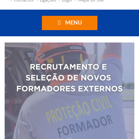
Contactos
Ligações
Login
Mapa do Site
MENU