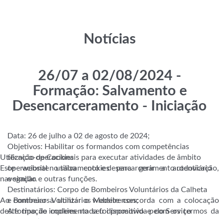
Notícias
26/07 a 02/08/2024 -
Formação: Salvamento e
Desencarceramento - Iniciação
Data: 26 de julho a 02 de agosto de 2024;
Objetivos: Habilitar os formandos com competências
Utilização de Cookies
técnico-operacionais para executar atividades de âmbito
Este website utiliza cookies para gerir a autenticação,
operacional no salvamento e desencarceramento rodoviário
navegação e outras funções.
e similar.
Destinatários: Corpo de Bombeiros Voluntários da Calheta
Ao continuar a utilizar o website concorda com a colocação
e Bombeiros Voluntários Madeirenses;
deste tipo de cookies no seu dispositivo e com os termos da
A
formação implementada foi promovida pelo Serviço