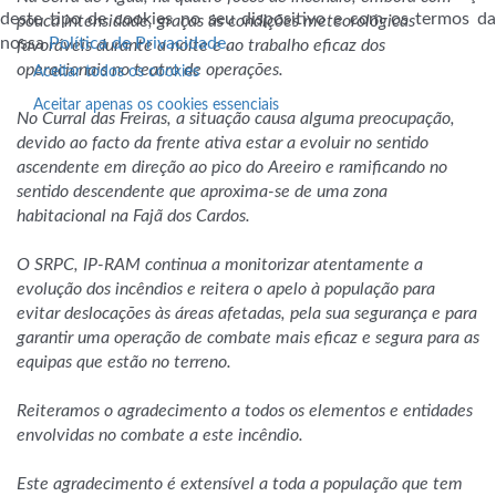
deste tipo de cookies no seu dispositivo e com os termos da
pouca intensidade, graças às condições meteorológicas
nossa
Política de Privacidade
.
favoráveis durante a noite e ao trabalho eficaz dos
operacionais no teatro de operações.
Aceitar todos os cookies
Aceitar apenas os cookies essenciais
No Curral das Freiras, a situação causa alguma preocupação,
devido ao facto da frente ativa estar a evoluir no sentido
ascendente em direção ao pico do Areeiro e ramificando no
sentido descendente que aproxima-se de uma zona
habitacional na Fajã dos Cardos.
O SRPC, IP-RAM continua a monitorizar atentamente a
evolução dos incêndios e reitera o apelo à população para
evitar deslocações às áreas afetadas, pela sua segurança e para
garantir uma operação de combate mais eficaz e segura para as
equipas que estão no terreno.
Reiteramos o agradecimento a todos os elementos e entidades
envolvidas no combate a este incêndio.
Este agradecimento é extensível a toda a população que tem