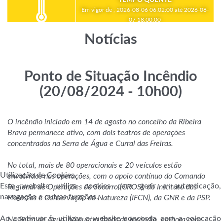
Em vigor de , 2026-08-06 06:02:00 até 2026-08-
07 18:00:00
Notícias
Ponto de Situação Incêndio
(20/08/2024 - 10h00)
O incêndio iniciado em 14 de agosto no concelho da Ribeira
Brava permanece ativo, com dois teatros de operações
concentrados na Serra de Água e Curral das Freiras.
No total, mais de 80 operacionais e 20 veículos estão
Utilização de Cookies
envolvidos nas operações, com o apoio contínuo do Comando
Este website utiliza cookies para gerir a autenticação,
Regional de Operações de Socorro (CROS), do Instituto das
navegação e outras funções.
Florestas e Conservação da Natureza (IFCN), da GNR e da PSP.
Ao continuar a utilizar o website concorda com a colocação
Na Serra de Água, há quatro focos de incêndio, embora com