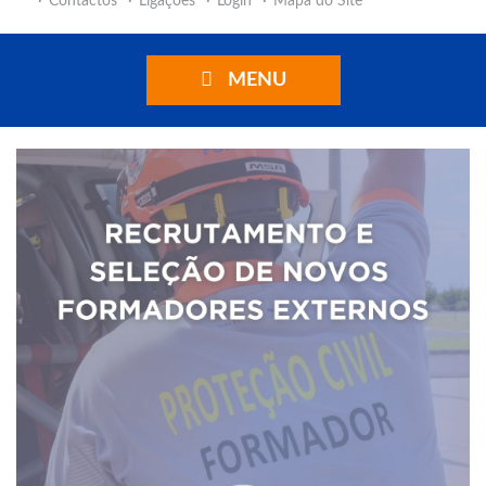
Contactos
Ligações
Login
Mapa do Site
MENU