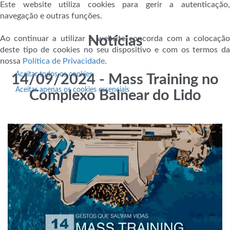
Este website utiliza cookies para gerir a autenticação,
navegação e outras funções.
Notícias
Ao continuar a utilizar o website concorda com a colocação
deste tipo de cookies no seu dispositivo e com os termos da
nossa
Política de Privacidade
.
Aceitar todos os cookies
14/09/2024 - Mass Training no
Aceitar apenas os cookies essenciais
Complexo Balnear do Lido