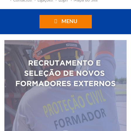
Contactos
Ligações
Login
Mapa do Site
MENU