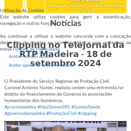
Em vigor de , 2026-08-07 11:26:00 até 2026-08-
Utilização de Cookies
07 18:00:00
Este website utiliza cookies para gerir a autenticação,
Notícias
navegação e outras funções.
Ao continuar a utilizar o website concorda com a colocação
deste tipo de cookies no seu dispositivo e com os termos da
𝗖𝗹𝗶𝗽𝗽𝗶𝗻𝗴 𝗻𝗼 𝗧𝗲𝗹𝗲𝗷𝗼𝗿𝗻𝗮𝗹 𝗱𝗮
nossa
Política de Privacidade
.
𝗥𝗧𝗣 𝗠𝗮𝗱𝗲𝗶𝗿𝗮 - 𝟭𝟴 𝗱𝗲
Aceitar todos os cookies
𝘀𝗲𝘁𝗲𝗺𝗯𝗿𝗼 𝟮𝟬𝟮𝟰
Aceitar apenas os cookies essenciais
O Presidente do Serviço Regional de Proteção Civil,
Coronel António Nunes, realizou ontem uma entrevista no
âmbito do financiamento do Governo às associações
humanitárias dos bombeiros.
#procivmadeira
#NósSomosSRS
#SomosSaúde
#governodamadeira
#ProteçãoCivil
#clipping