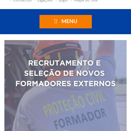
Contactos
Ligações
Login
Mapa do Site
MENU