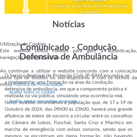
Em vigor de , 2026-08-06 18:11:00 até 2026-08-
07 18:00:00
Notícias
Utilização de Cookies
Comunicado - Condução
Este website utiliza cookies para gerir a autenticação,
Defensiva de Ambulância
navegação e outras funções.
Ao continuar a utilizar o website concorda com a colocação
O Serviço Regional de Proteção Civil, IP-RAM encontra-se
deste tipo de cookies no seu dispositivo e com os termos da
a implementar uma formação na área da condução
nossa
Política de Privacidade
.
defensiva de ambulância, em que a componente prática é
Aceitar todos os cookies
realizada na via pública, simulando uma ocorrência real.
Aceitar apenas os cookies essenciais
Neste sentido, informamos a população que, de 17 a 19 de
Outubro de 2024, das 09h00 às 23h00, haverá uma grande
afluência de meios de socorro a circular entre os concelhos
de Câmara de Lobos, Funchal, Santa Cruz e
Machico em
marcha de emergência com avisos sonoros, sendo que os
mesmos se encontram em plena formação, não havendo