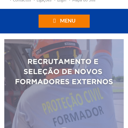
Contactos
Ligações
Login
Mapa do Site
MENU