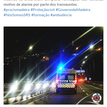
motivo de alarme por parte dos transeuntes.
#procivmadeira
#Proteçãocivil
#GovernodaMadeira
#NosSomosSRS
#formação
#ambulância