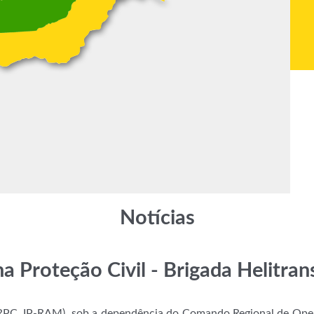
Notícias
a Proteção Civil - Brigada Helitra
(SRPC, IP-RAM), sob a dependência do Comando Regional de Ope