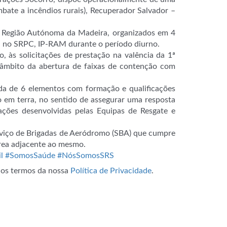
mbate a incêndios rurais), Recuperador Salvador –
a Região Autónoma da Madeira, organizados em 4
a no SRPC, IP-RAM durante o período diurno.
, às solicitações de prestação na valência da 1ª
 âmbito da abertura de faixas de contenção com
ada de 6 elementos com formação e qualificações
o em terra, no sentido de assegurar uma resposta
 ações desenvolvidas pelas Equipas de Resgate e
erviço de Brigadas de Aeródromo (SBA) que cumpre
rea adjacente ao mesmo.
l
#SomosSaúde
#NósSomosSRS
m os termos da nossa
Política de Privacidade
.