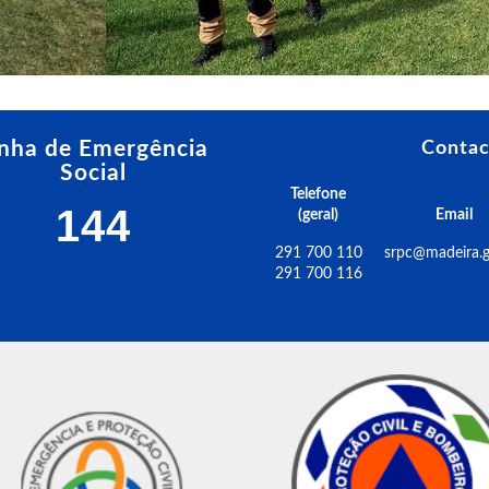
inha de Emergência
Contac
Social
Telefone
144
(geral)
Email
291 700 110
srpc@madeira.g
291 700 116