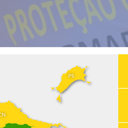
PS
CN