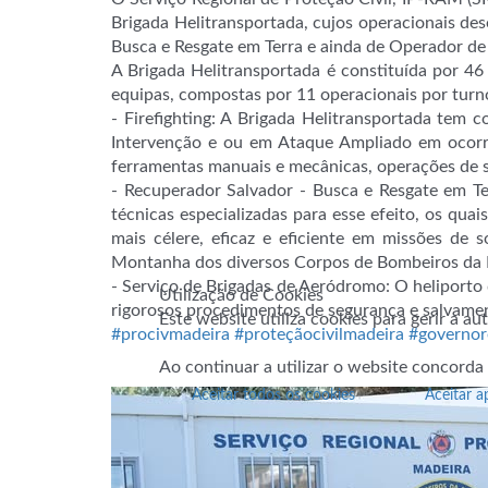
Brigada Helitransportada, cujos operacionais des
Busca e Resgate em Terra e ainda de Operador de
A Brigada Helitransportada é constituída por 
equipas, compostas por 11 operacionais por tur
- Firefighting: A Brigada Helitransportada tem 
Intervenção e ou em Ataque Ampliado em ocorrê
ferramentas manuais e mecânicas, operações de s
- Recuperador Salvador - Busca e Resgate em Te
técnicas especializadas para esse efeito, os qu
mais célere, eficaz e eficiente em missões de 
Montanha dos diversos Corpos de Bombeiros da
- Serviço de Brigadas de Aeródromo: O heliporto
Utilização de Cookies
rigorosos procedimentos de segurança e salvamen
Este website utiliza cookies para gerir a a
#procivmadeira
#proteçãocivilmadeira
#governor
Ao continuar a utilizar o website concorda
Aceitar todos os cookies
Aceitar a