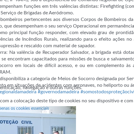
empenham funções em três valências distintas: Firefighting (co
 Serviço de Brigadas de
Aeródromo.
46 bombeiros pertencentes aos diversos Corpos de Bombeiros d
no, que desempenham o seu serviço Operacional em permanênci
como principal função responder, com elevado grau de prontidão
ncias de Incêndios Rurais, realizando para o efeito ações no
upressão e rescaldo com material de sapador.
rra: Na valência de Recuperador Salvador, a brigada está dot
ais se encontram capacitados para missões de busca e salvament
socorro em locais de difícil acesso, e ou em complemento às
 RAM.
 disponibiliza a categoria de Meios de Socorro designada por S
to em situações de acidentes com aeronaves, no heliporto ou á
utenticação, navegação e outras funções.
egionaldamadeira
#governodamadeira
#somostodosproteçãocivi
 com a colocação deste tipo de cookies no seu dispositivo e co
penas os cookies essenciais