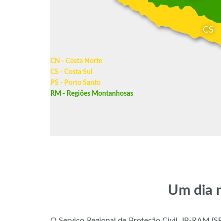
CS
CN - Costa Norte
CS - Costa Sul
PS - Porto Santo
RM - Regiões Montanhosas
Um dia n
O Serviço Regional de Proteção Civil, IP-RAM 