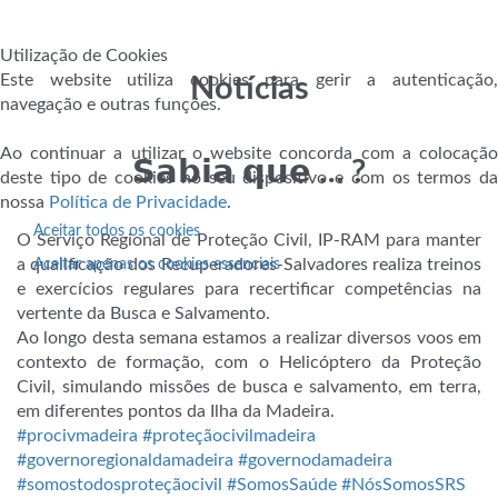
Utilização de Cookies
Este website utiliza cookies para gerir a autenticação,
Notícias
navegação e outras funções.
Ao continuar a utilizar o website concorda com a colocação
𝗦𝗮𝗯𝗶𝗮 𝗾𝘂𝗲 … ?
deste tipo de cookies no seu dispositivo e com os termos da
nossa
Política de Privacidade
.
Aceitar todos os cookies
O Serviço Regional de Proteção Civil, IP-RAM para manter
a qualificação dos Recuperadores-Salvadores realiza treinos
Aceitar apenas os cookies essenciais
e exercícios regulares para recertificar competências na
vertente da Busca e Salvamento.
Ao
longo desta semana estamos a realizar diversos voos em
contexto de formação, com o Helicóptero da Proteção
Civil, simulando missões de busca e salvamento, em terra,
em diferentes pontos da Ilha da Madeira.
#procivmadeira
#proteçãocivilmadeira
#governoregionaldamadeira
#governodamadeira
#somostodosproteçãocivil
#SomosSaúde
#NósSomosSRS