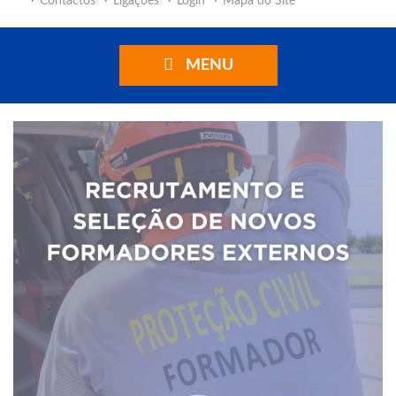
Contactos
Ligações
Login
Mapa do Site
MENU