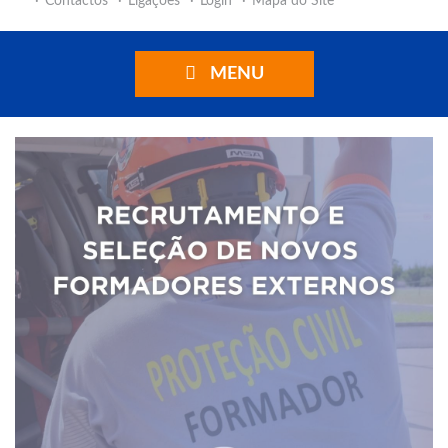
Contactos
Ligações
Login
Mapa do Site
MENU