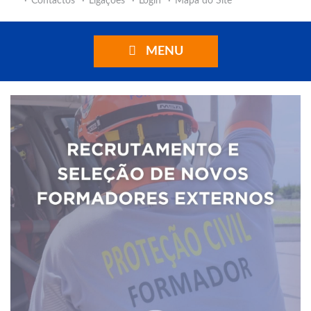
Contactos
Ligações
Login
Mapa do Site
MENU