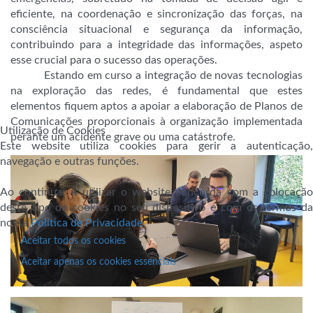
eficiente, na coordenação e sincronização das forças, na
consciência situacional e segurança da informação,
contribuindo para a integridade das informações, aspeto
esse crucial para o sucesso das operações.
Estando em curso a integração de novas tecnologias
na exploração das redes, é fundamental que estes
elementos fiquem aptos a apoiar a elaboração de Planos de
Comunicações proporcionais à organização implementada
Utilização de Cookies
perante um acidente grave ou uma catástrofe.
Este website utiliza cookies para gerir a autenticação,
navegação e outras funções.
Ao continuar a utilizar o website concorda com a colocação
deste tipo de cookies no seu dispositivo e com os termos da
nossa
Política de Privacidade
.
Aceitar todos os cookies
Aceitar apenas os cookies essenciais