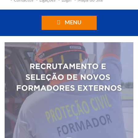
Contactos
Ligações
Login
Mapa do Site
MENU