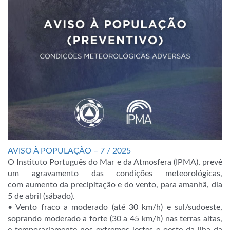
AVISO À POPULAÇÃO – 7 / 2025
O Instituto Português do Mar e da Atmosfera (IPMA), prevê
um agravamento das condições meteorológicas,
com aumento da precipitação e do vento, para amanhã, dia
5 de abril (sábado).
• Vento fraco a moderado (até 30 km/h) e sul/sudoeste,
soprando moderado a forte (30 a 45 km/h) nas terras altas,