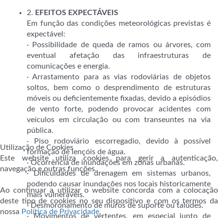
2.
EFEITOS EXPECTÁVEIS
Em função das condições meteorológicas previstas é
expectável:
· Possibilidade de queda de ramos ou árvores, com
eventual afetação das infraestruturas de
comunicações e energia.
· Arrastamento para as vias rodoviárias de objetos
soltos, bem como o desprendimento de estruturas
móveis ou deficientemente fixadas, devido a episódios
de vento forte, podendo provocar acidentes com
veículos em circulação ou com transeuntes na via
pública.
· Piso rodoviário escorregadio, devido à possível
Utilização de Cookies
formação de lençóis de água.
Este website utiliza cookies para gerir a autenticação,
· Ocorrência de inundações em zonas urbanas.
navegação e outras funções.
· Dificuldades de drenagem em sistemas urbanos,
podendo causar inundações nos locais historicamente
Ao continuar a utilizar o website concorda com a colocação
mais vulneráveis.
deste tipo de cookies no seu dispositivo e com os termos da
· Desmoronamento de muros de suporte ou taludes.
nossa
Política de Privacidade
.
· Movimentos de vertentes, em especial junto de