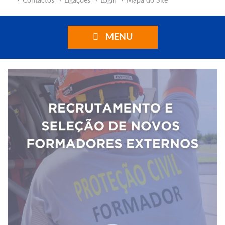
Contactos
Ligações
Login
Mapa do Site
MENU