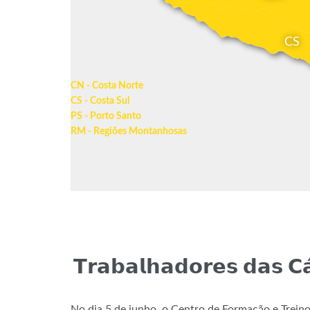
CS
CN - Costa Norte
CS - Costa Sul
PS - Porto Santo
RM - Regiões Montanhosas
𝗧𝗿𝗮𝗯𝗮𝗹𝗵𝗮𝗱𝗼𝗿𝗲𝘀 𝗱𝗮𝘀 𝗖
No dia 5 de junho, o Centro de Formação e Trein