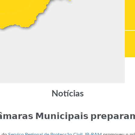
Notícias
̂𝗺𝗮𝗿𝗮𝘀 𝗠𝘂𝗻𝗶𝗰𝗶𝗽𝗮𝗶𝘀 𝗽𝗿𝗲𝗽𝗮𝗿𝗮𝗺
o do
Serviço Regional de Protecção Civil, IP-RAM
promoveu o primei