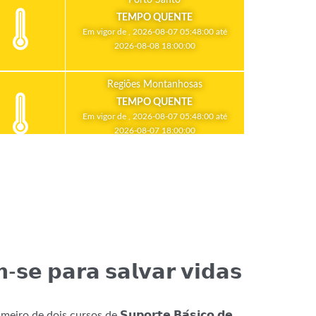
TEMPO QUENTE
Em vigor de , 2026-08-07 05:48:00 até
2026-08-08 18:00:00
Regiões Montanhosas
TEMPO QUENTE
Em vigor de , 2026-08-07 05:48:00 até
2026-08-07 18:00:00
-𝘀𝗲 𝗽𝗮𝗿𝗮 𝘀𝗮𝗹𝘃𝗮𝗿 𝘃𝗶𝗱𝗮𝘀
ro de dois cursos de 𝗦𝘂𝗽𝗼𝗿𝘁𝗲 𝗕𝗮́𝘀𝗶𝗰𝗼 𝗱𝗲