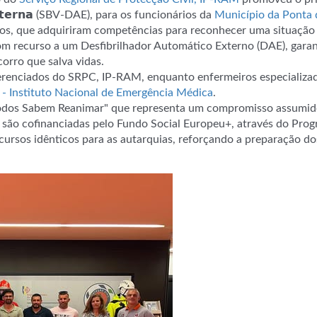
𝗶𝗰𝗮 𝗘𝘅𝘁𝗲𝗿𝗻𝗮 (SBV-DAE), para os funcionários da
Município da Ponta 
os, que adquiriram competências para reconhecer uma situação 
com recurso a um Desfibrilhador Automático Externo (DAE), garan
orro que salva vidas.
ferenciados do SRPC, IP-RAM, enquanto enfermeiros especializa
- Instituto Nacional de Emergência Médica
.
 "Todos Sabem Reanimar" que representa um compromisso assumid
 e são cofinanciadas pelo Fundo Social Europeu+, através do Pro
ursos idênticos para as autarquias, reforçando a preparação do