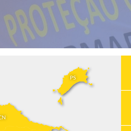
PS
CN