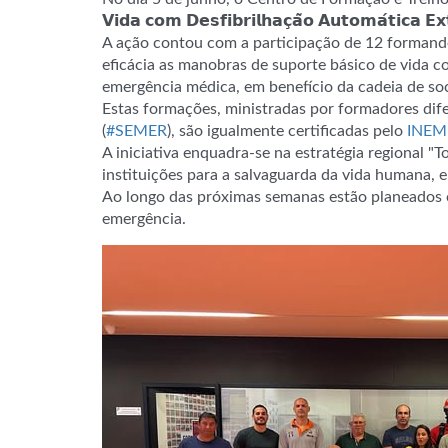
𝗩𝗶𝗱𝗮 𝗰𝗼𝗺 𝗗𝗲𝘀𝗳𝗶𝗯𝗿𝗶𝗹𝗵𝗮𝗰̧𝗮̃𝗼 𝗔𝘂𝘁𝗼𝗺𝗮́𝘁
A ação contou com a participação de 12 formand
eficácia as manobras de suporte básico de vida 
emergência médica, em benefício da cadeia de soc
Estas formações, ministradas por formadores di
(
#SEMER
), são igualmente certificadas pelo
INEM 
A iniciativa enquadra-se na estratégia regional
instituições para a salvaguarda da vida humana,
Ao longo das próximas semanas estão planeados c
emergência.