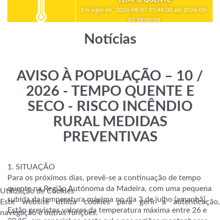
Em vigor de , 2026-08-07 05:48:00 até 2026-08-
07 18:00:00
Notícias
AVISO À POPULAÇÃO – 10 /
2026 - TEMPO QUENTE E
SECO - RISCO INCÊNDIO
RURAL MEDIDAS
PREVENTIVAS
1. SITUAÇÃO
Para os próximos dias, prevê-se a continuação de tempo
quente na Região Autónoma da Madeira, com uma pequena
Utilização de Cookies
subida da temperatura máxima no dia 3 de julho (amanhã).
Este website utiliza cookies para gerir a autenticação,
Estão previstos valores da temperatura máxima entre 26 e
navegação e outras funções.