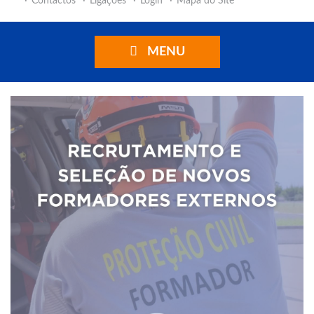
Contactos
Ligações
Login
Mapa do Site
MENU