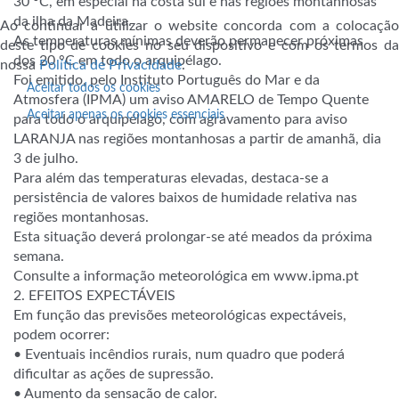
30 °C, em especial na costa sul e nas regiões montanhosas
da ilha da Madeira.
Ao continuar a utilizar o website concorda com a colocação
As temperaturas mínimas deverão permanecer próximas
deste tipo de cookies no seu dispositivo e com os termos da
dos 20 °C em todo o arquipélago.
nossa
Política de Privacidade
.
Foi emitido, pelo Instituto Português do Mar e da
Aceitar todos os cookies
Atmosfera (IPMA) um aviso AMARELO de Tempo Quente
Aceitar apenas os cookies essenciais
para todo o arquipélago, com agravamento para aviso
LARANJA nas regiões montanhosas a partir de amanhã, dia
3 de julho.
Para além das temperaturas elevadas, destaca-se a
persistência de valores baixos de humidade relativa nas
regiões montanhosas.
Esta situação deverá prolongar-se até meados da próxima
semana.
Consulte a informação meteorológica em www.ipma.pt
2. EFEITOS EXPECTÁVEIS
Em função das previsões meteorológicas expectáveis,
podem ocorrer:
• Eventuais incêndios rurais, num quadro que poderá
dificultar as ações de supressão.
• Aumento da sensação de calor.