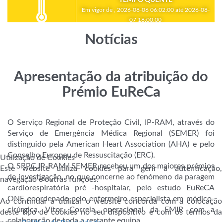
Em vigor de , 2026-08-06 06:02:00 até 2026-08-
07 18:00:00
Notícias
Apresentação da atribuição do
Prémio EuReCa
O Serviço Regional de Proteção Civil, IP-RAM, através do
Serviço de Emergência Médica Regional (SEMER) foi
distinguido pela American Heart Association (AHA) e pelo
Conselho Europeu de Ressuscitação (ERC).
Utilização de Cookies
O SRPC,IP-RAM/ SEMER recebeu um dos maiores prémios
Este website utiliza cookies para gerir a autenticação,
de investigação, no que concerne ao fenómeno da paragem
navegação e outras funções.
cardiorespiratória pré -hospitalar, pelo estudo EuReCA
ONE coordenado pelo enfermeiro especialista em médico-
Ao continuar a utilizar o website concorda com a colocação
cirúrgica, Vítor Correia, operacional da EMIR com a
deste tipo de cookies no seu dispositivo e com os termos da
cola
boração de toda a restante equipa.