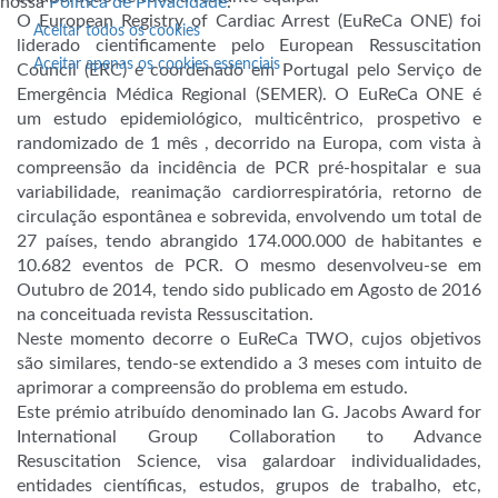
nossa
Política de Privacidade
.
O European Registry of Cardiac Arrest (EuReCa ONE) foi
Aceitar todos os cookies
liderado cientificamente pelo European Ressuscitation
Aceitar apenas os cookies essenciais
Council (ERC) e coordenado em Portugal pelo Serviço de
Emergência Médica Regional (SEMER). O EuReCa ONE é
um estudo epidemiológico, multicêntrico, prospetivo e
randomizado de 1 mês , decorrido na Europa, com vista à
compreensão da incidência de PCR pré-hospitalar e sua
variabilidade, reanimação cardiorrespiratória, retorno de
circulação espontânea e sobrevida, envolvendo um total de
27 países, tendo abrangido 174.000.000 de habitantes e
10.682 eventos de PCR. O mesmo desenvolveu-se em
Outubro de 2014, tendo sido publicado em Agosto de 2016
na conceituada revista Ressuscitation.
Neste momento decorre o EuReCa TWO, cujos objetivos
são similares, tendo-se extendido a 3 meses com intuito de
aprimorar a compreensão do problema em estudo.
Este prémio atribuído denominado Ian G. Jacobs Award for
International Group Collaboration to Advance
Resuscitation Science, visa galardoar individualidades,
entidades científicas, estudos, grupos de trabalho, etc,