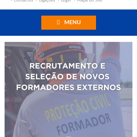
Contactos
Ligações
Login
Mapa do Site
MENU