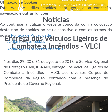
Utilização de Cookies
Em vigor de , 2026-08-06 18:11:00 até 2026-08-
Este website utiliza cookies para gerir a autenticação,
07 18:00:00
navegação e outras funções.
Notícias
Ao continuar a utilizar o website concorda com a colocação
deste tipo de cookies no seu dispositivo e com os termos da
nossa
Política de Privacidade
.
Entrega dos Veículos Ligeiros de
Aceitar todos os cookies
Combate a Incêndios - VLCI
Aceitar apenas os cookies essenciais
Nos dias 29, 30 e 31 de agosto de 2018, o Serviço Regional
de Proteção Civil, IP-RAM, entregou os Veículos Ligeiros de
Combate a Incêndios - VLCI, aos diversos Corpos de
Bombeiros da Região, contando com a presença do
Presidente do Governo Regional.