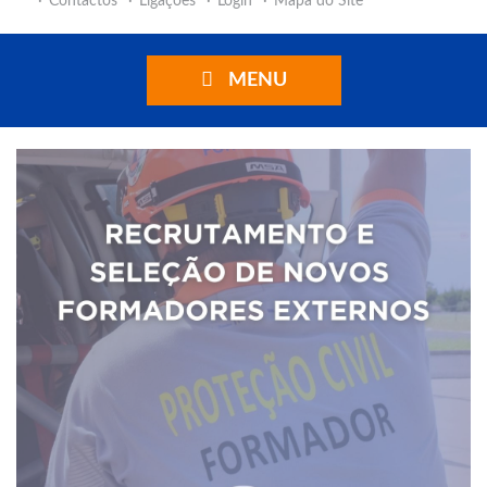
Contactos
Ligações
Login
Mapa do Site
MENU