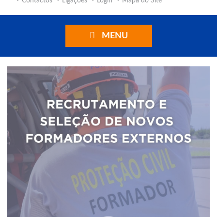
Contactos
Ligações
Login
Mapa do Site
MENU