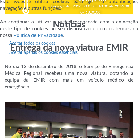
Este website utiliza cookies para gerir a autenticação,
Em vigor de , 2026-08-07 05:48:00 até 2026-08-
navegação e outras funções.
07 18:00:00
Ao continuar a utilizar o website concorda com a colocação
Notícias
deste tipo de cookies no seu dispositivo e com os termos da
nossa
Política de Privacidade
.
Aceitar todos os cookies
Entrega da nova viatura EMIR
Aceitar apenas os cookies essenciais
No dia 13 de dezembro de 2018, o Serviço de Emergência
Médica Regional recebeu uma nova viatura, dotando a
equipa da EMIR com mais um veículo médico de
emergência.