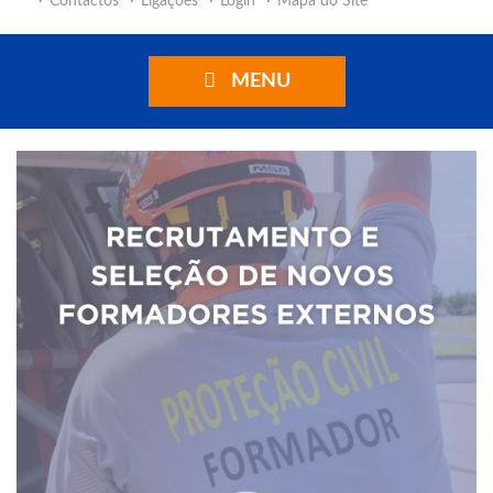
Contactos
Ligações
Login
Mapa do Site
MENU