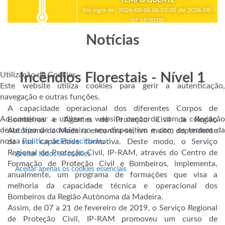
Em vigor de , 2026-08-06 06:02:00 até 2026-08-
07 18:00:00
Notícias
Utilização de Cookies
Incêndios Florestais - Nível 1
Este website utiliza cookies para gerir a autenticação,
navegação e outras funções.
A capacidade operacional dos diferentes Corpos de
Ao continuar a utilizar o website concorda com a colocação
Bombeiros e Agentes de Proteção Civil da Região
deste tipo de cookies no seu dispositivo e com os termos da
Autónoma da Madeira encontra-se, em muito, dependente
nossa
Política de Privacidade
.
da sua capacidade formativa. Deste modo, o Serviço
Regional de Proteção Civil, IP-RAM, através do Centro de
Aceitar todos os cookies
Formação de Proteção Civil e Bombeiros, implementa,
Aceitar apenas os cookies essenciais
anualmente, um programa de formações que visa a
melhoria da capacidade técnica e operacional dos
Bombeiros da Região Autónoma da Madeira.
Assim, de 07 a 21 de fevereiro
de 2019, o Serviço Regional
de Proteção Civil, IP-RAM promoveu um curso de