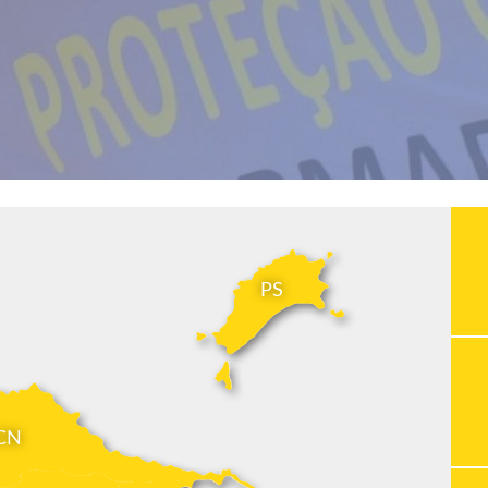
PS
CN