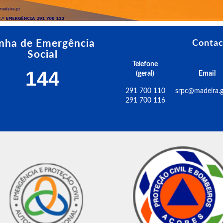
inha de Emergência
Contac
Social
Telefone
144
(geral)
Email
291 700 110
srpc@madeira.g
291 700 116