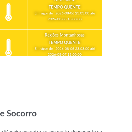
TEMPO QUENTE
Em vigor de , 2026-08-06 23:03:00 até
2026-08-08 18:00:00
Regiões Montanhosas
TEMPO QUENTE
Em vigor de , 2026-08-06 23:03:00 até
2026-08-07 18:00:00
de Socorro
da Madeira encontra-se, em muito, dependente da