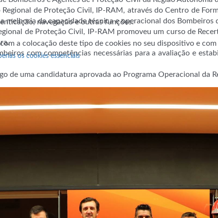
 Regional de Proteção Civil, IP-RAM, através do Centro de For
a melhoria da capacidade técnica e operacional dos Bombeiros
utenticação, navegação e outras funções.
egional de Proteção Civil, IP-RAM promoveu um curso de Recert
ra.
 com a colocação deste tipo de cookies no seu dispositivo e co
ombeiros com competências necessárias para a avaliação e estabi
penas os cookies essenciais
igo de uma candidatura aprovada ao Programa Operacional da