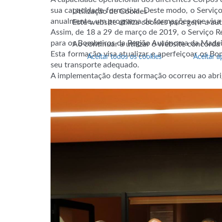
sua capacidade formativa. Deste modo, o Serviço
Utilização de Cookies
anualmente, um programa de formações que visa 
Este website utiliza cookies para gerir a a
Assim, de 18 a 29 de março de 2019, o Serviço R
para os Bombeiros da Região Autónoma da Madei
Ao continuar a utilizar o website concorda
Esta formação visa atualizar e aperfeiçoar os B
Aceitar todos os cookies
Aceitar a
seu transporte adequado.
A implementação desta formação ocorreu ao abr