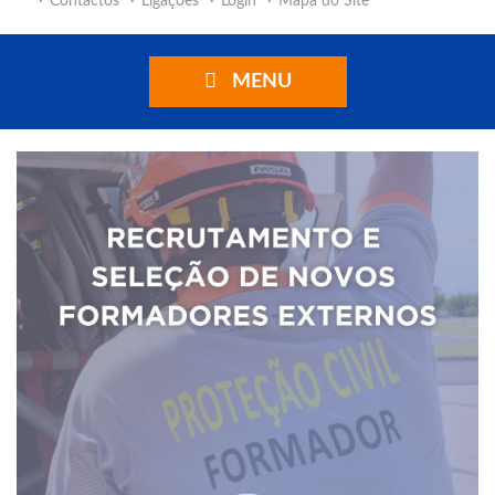
Contactos
Ligações
Login
Mapa do Site
MENU