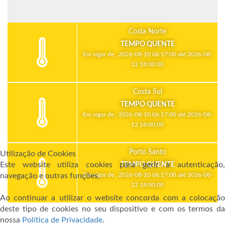
Costa Norte
TEMPO QUENTE
Em vigor de , 2026-08-10 06:17:00 até 2026-08-
12 18:00:00
Costa Sul
TEMPO QUENTE
Em vigor de , 2026-08-10 06:17:00 até 2026-08-
12 18:00:00
Porto Santo
Utilização de Cookies
Este website utiliza cookies para gerir a autenticação,
TEMPO QUENTE
navegação e outras funções.
Em vigor de , 2026-08-10 06:17:00 até 2026-08-
12 18:00:00
Ao continuar a utilizar o website concorda com a colocação
deste tipo de cookies no seu dispositivo e com os termos da
nossa
Política de Privacidade
.