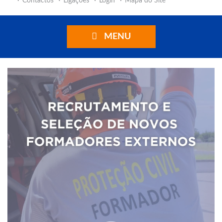
Contactos
Ligações
Login
Mapa do Site
MENU