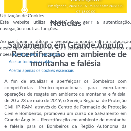
Em vigor de , 2026-08-07 05:48:00 até 2026-08-
07 18:00:00
Utilização de Cookies
Notícias
Este website utiliza cookies para gerir a autenticação,
navegação e outras funções.
Ao continuar a utilizar o website concorda com a colocação
Salvamento em Grande Ângulo
deste tipo de cookies no seu dispositivo e com os termos da
– Recertificação em ambiente de
nossa
Política de Privacidade
.
montanha e falésia
Aceitar todos os cookies
Aceitar apenas os cookies essenciais
A fim de atualizar e aperfeiçoar os Bombeiros com
competências técnico-operacionais para executarem
operações de resgate em ambiente de montanha e falésia,
de 20 a 23 de maio de 2019, o Serviço Regional de Proteção
Civil, IP-RAM, através do Centro de Formação de Proteção
Civil e Bombeiros, promoveu um curso de Salvamento em
Grande Ângulo – Recertificação em ambiente de montanha
e falésia para os Bombeiros da Região Autónoma da