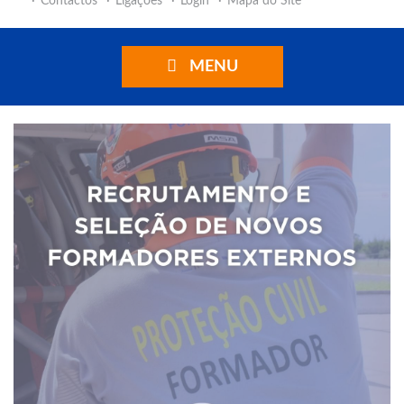
Contactos
Ligações
Login
Mapa do Site
MENU