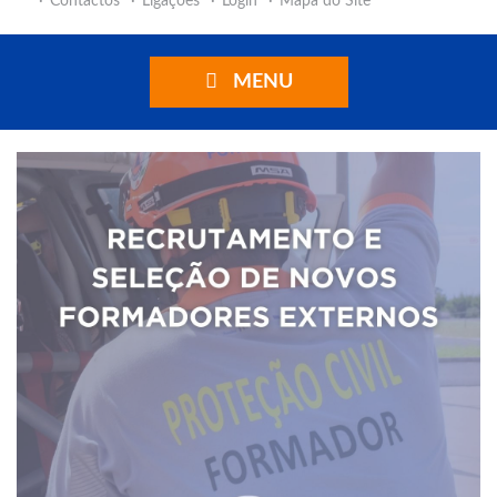
Contactos
Ligações
Login
Mapa do Site
MENU