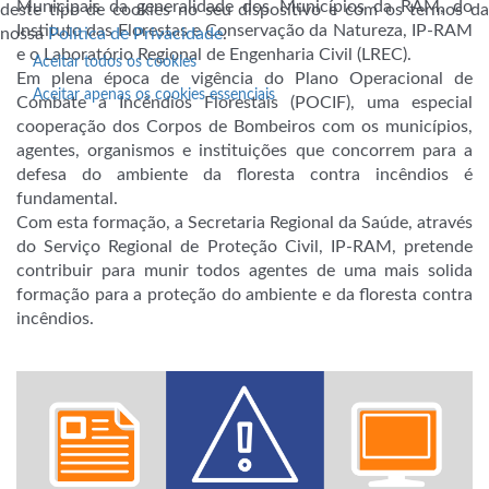
Municipais da generalidade dos Municípios da RAM, do
deste tipo de cookies no seu dispositivo e com os termos da
Instituto das Florestas e Conservação da Natureza, IP-RAM
nossa
Política de Privacidade
.
e o Laboratório Regional de Engenharia Civil (LREC).
Aceitar todos os cookies
Em plena época de vigência do Plano Operacional de
Aceitar apenas os cookies essenciais
Combate a Incêndios Florestais (POCIF), uma especial
cooperação dos Corpos de Bombeiros com os municípios,
agentes, organismos e instituições que concorrem para a
defesa do ambiente da floresta contra incêndios é
fundamental.
Com esta formação, a Secretaria Regional da Saúde, através
do Serviço Regional de Proteção Civil, IP-RAM, pretende
contribuir para munir todos agentes de uma mais solida
formação para a proteção do ambiente e da floresta contra
incêndios.