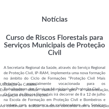
Notícias
Curso de Riscos Florestais para
Serviços Municipais de Proteção
Civil
A Secretaria Regional da Saúde, através do Serviço Regional
de Proteção Civil, IP-RAM, implementa uma nova formação
no âmbito do Ciclo de Formações “Proteção Civil Mais
Próxima”, especialmente vocacionada para os
Utilização de Cookies
Trabalhadores dos Serviços Municipais de Proteção Civil.
Este website utiliza cookies para gerir a autenticação,
O Curso de Riscos Florestais irá decorrer de 8 a 12 de julho
navegação e outras funções.
na Escola de Formação em Proteção Civil e Bombeiros e
contará com a presença de colaboradores dos Serviços
Ao continuar a utilizar o website concorda com a colocação